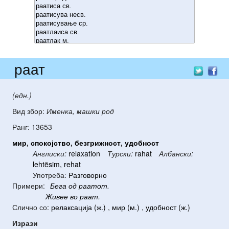
раат
(едн.)
Вид збор:
Именка, машки род
Ранг: 13653
мир
,
спокојство
,
безгрижност
,
удобност
Англиски:
relaxation
Турски:
rahat
Албански:
lehtësim, rehat
Употреба:
Разговорно
Примери:
Бега
од
раатот
.
Живее
во
раат
.
Слично со:
релаксација (ж.)
,
мир (м.)
,
удобност (ж.)
Изрази