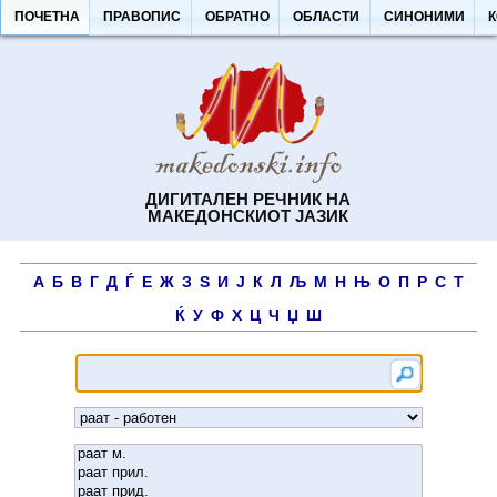
ПОЧЕТНА
ПРАВОПИС
ОБРАТНО
ОБЛАСТИ
СИНОНИМИ
ДИГИТАЛЕН РЕЧНИК НА
МАКЕДОНСКИОТ ЈАЗИК
А
Б
В
Г
Д
Ѓ
Е
Ж
З
Ѕ
И
Ј
К
Л
Љ
М
Н
Њ
О
П
Р
С
Т
Ќ
У
Ф
Х
Ц
Ч
Џ
Ш