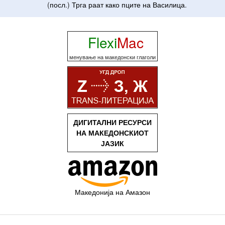
(
посл
.)
Трга
раат
како
пците
на
Василица
.
Flexi
Mac
менување на македонски глаголи
ДИГИТАЛНИ РЕСУРСИ
НА МАКЕДОНСКИОТ
ЈАЗИК
Македонија на Амазон